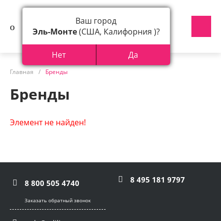
Ваш город
Эль-Монте
(США, Калифорния )?
Нет
Да
Главная
/
Бренды
Бренды
Элемент не найден!
8 495 181 9797
8 800 505 4740
Заказать обратный звонок