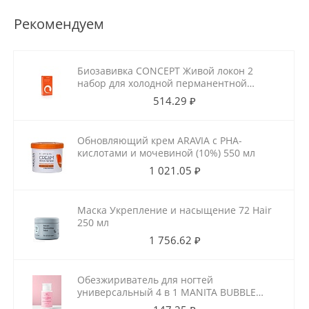
Рекомендуем
Биозавивка CONCEPT Живой локон 2
набор для холодной перманентной
завивки для ослабленных волос
514.29 ₽
100мл+100мл
Обновляющий крем ARAVIA с РНА-
кислотами и мочевиной (10%) 550 мл
1 021.05 ₽
Маска Укрепление и насыщение 72 Hair
250 мл
1 756.62 ₽
Обезжириватель для ногтей
универсальный 4 в 1 MANITA BUBBLE
GUM 150 мл