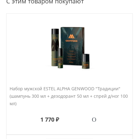
С этим товаром покупают
Набор мужской ESTEL ALPHA GENWOOD "Традиции"
(шампунь 300 мл + дезодорант 50 мл + спрей д/ног 100
мл)
1 770 ₽