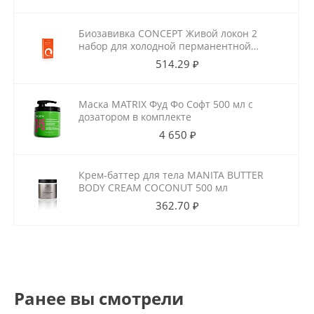
Биозавивка CONCEPT Живой локон 2
набор для холодной перманентной
завивки для ослабленных волос
514.29 ₽
100мл+100мл
Маска MATRIX Фуд Фо Софт 500 мл с
дозатором в комплекте
4 650 ₽
Крем-баттер для тела MANITA BUTTER
BODY CREAM COCONUT 500 мл
362.70 ₽
Ранее вы смотрели