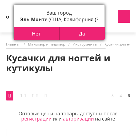
Ваш город
Эль-Монте
(США, Калифорния )?
Нет
Да
Главная
/
Маникюр и педикюр
/
Инструменты
/
Кусачки для ногт
Кусачки для ногтей и
кутикулы
Оптовые цены на товары доступны после
регистрации
или
авторизации
на сайте