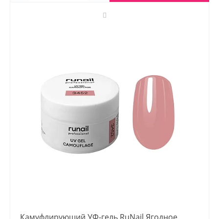
Камуфлирующий УФ-гель RuNail Ягодное