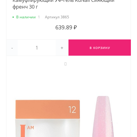
Камуфлирующий УФ-гель RuNail Сияющий
френч 30 г
В наличии
1
Артикул
3865
639.89 ₽
-
+
В КОРЗИНУ