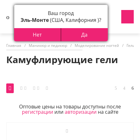
Ваш город
Эль-Монте
(США, Калифорния )?
Нет
Да
Главная
/
Маникюр и педикюр
/
Моделирование ногтей
/
Гели д
Камуфлирующие гели
Оптовые цены на товары доступны после
регистрации
или
авторизации
на сайте