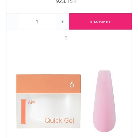
923.15 ₽
-
+
В КОРЗИНУ