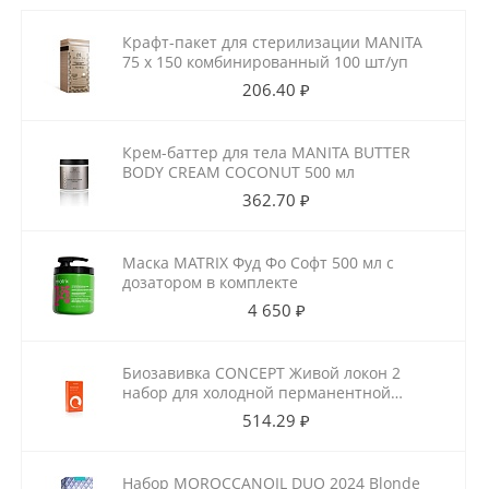
Крафт-пакет для стерилизации MANITA
75 х 150 комбинированный 100 шт/уп
206.40 ₽
Крем-баттер для тела MANITA BUTTER
BODY CREAM COCONUT 500 мл
362.70 ₽
Маска MATRIX Фуд Фо Софт 500 мл с
дозатором в комплекте
4 650 ₽
Биозавивка CONCEPT Живой локон 2
набор для холодной перманентной
завивки для ослабленных волос
514.29 ₽
100мл+100мл
Набор MOROCCANOIL DUO 2024 Blonde