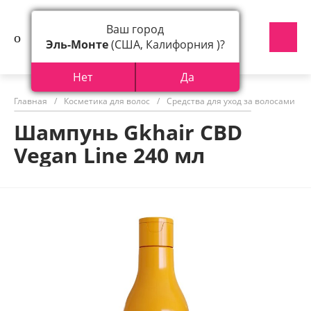
Ваш город
Эль-Монте
(США, Калифорния )?
Нет
Да
Главная
/
Косметика для волос
/
Средства для уход за волосами
/
Шампунь Gkhair CBD
Vegan Line 240 мл