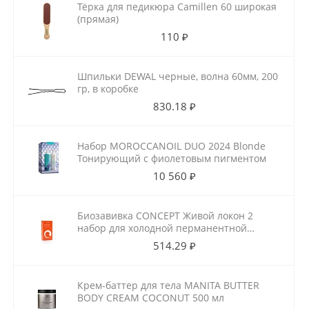
Тёрка для педикюра Camillen 60 широкая
(прямая)
110 ₽
Шпильки DEWAL черные, волна 60мм, 200
гр, в коробке
830.18 ₽
Набор MOROCCANOIL DUO 2024 Blonde
Тонирующий с фиолетовым пигментом
10 560 ₽
Биозавивка CONCEPT Живой локон 2
набор для холодной перманентной
завивки для ослабленных волос
514.29 ₽
100мл+100мл
Крем-баттер для тела MANITA BUTTER
BODY CREAM COCONUT 500 мл