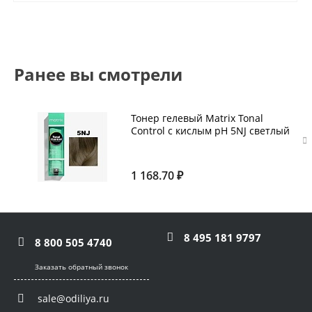
Ранее вы смотрели
Тонер гелевый Matrix Tonal
Control с кислым pH 5NJ светлый
шатен натуральный
нефритовый 90 мл
1 168.70 ₽
8 495 181 9797
8 800 505 4740
Заказать обратный звонок
sale@odiliya.ru