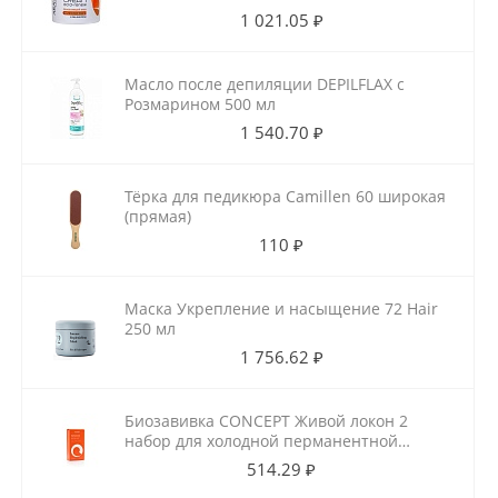
1 021.05 ₽
Масло после депиляции DEPILFLAX с
Розмарином 500 мл
1 540.70 ₽
Тёрка для педикюра Camillen 60 широкая
(прямая)
110 ₽
Маска Укрепление и насыщение 72 Hair
250 мл
1 756.62 ₽
Биозавивка CONCEPT Живой локон 2
набор для холодной перманентной
завивки для ослабленных волос
514.29 ₽
100мл+100мл