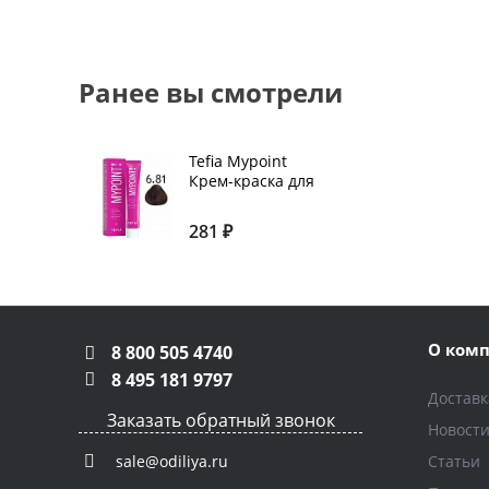
Ранее вы смотрели
Tefia Mypoint
Крем-краска для
волос тон 6.81
Тёмный блондин
281 ₽
коричнево-
пепельный, 60
мл
О ком
8 800 505 4740
8 495 181 9797
Доставк
Заказать обратный звонок
Новост
Статьи
sale@odiliya.ru