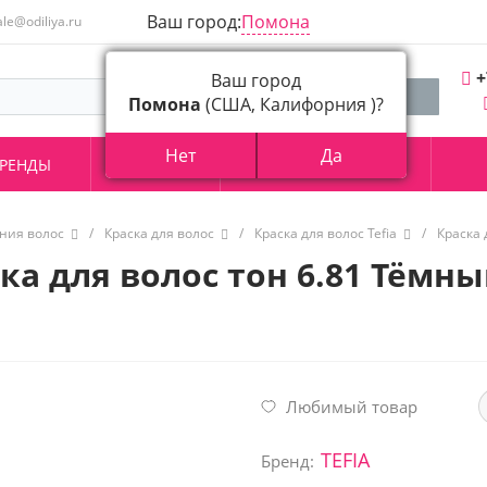
Ваш город:
Помона
ale@odiliya.ru
+
Ваш город
Помона
(США, Калифорния )?
Нет
Да
РЕНДЫ
АКЦИИ
О КОМПАНИИ
ния волос
/
Краска для волос
/
Краска для волос Tefia
/
Краска 
ска для волос тон 6.81 Тём
Любимый товар
TEFIA
Бренд: