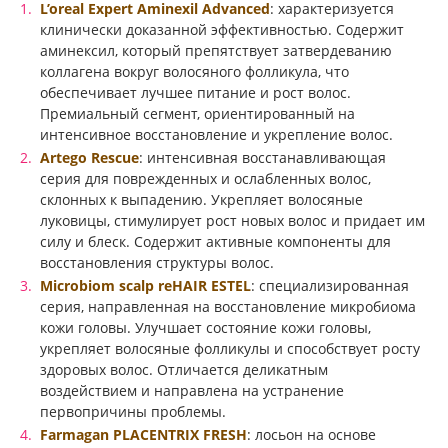
L’oreal Expert Aminexil Advanced
: характеризуется
клинически доказанной эффективностью. Содержит
аминексил, который препятствует затвердеванию
коллагена вокруг волосяного фолликула, что
обеспечивает лучшее питание и рост волос.
Премиальный сегмент, ориентированный на
интенсивное восстановление и укрепление волос.
Artego Rescue
: интенсивная восстанавливающая
серия для поврежденных и ослабленных волос,
склонных к выпадению. Укрепляет волосяные
луковицы, стимулирует рост новых волос и придает им
силу и блеск. Содержит активные компоненты для
восстановления структуры волос.
Microbiom scalp reHAIR ESTEL
: специализированная
серия, направленная на восстановление микробиома
кожи головы. Улучшает состояние кожи головы,
укрепляет волосяные фолликулы и способствует росту
здоровых волос. Отличается деликатным
воздействием и направлена на устранение
первопричины проблемы.
Farmagan PLACENTRIX FRESH
: лосьон на основе