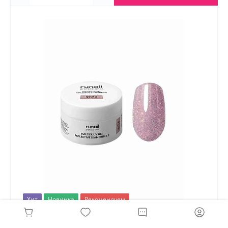
Хит
Новинка
Рекомендуем
Моделирующий УФ-гель светоотражающий