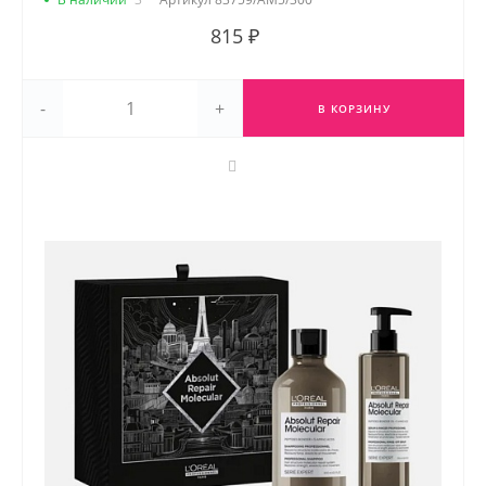
815 ₽
-
+
В КОРЗИНУ